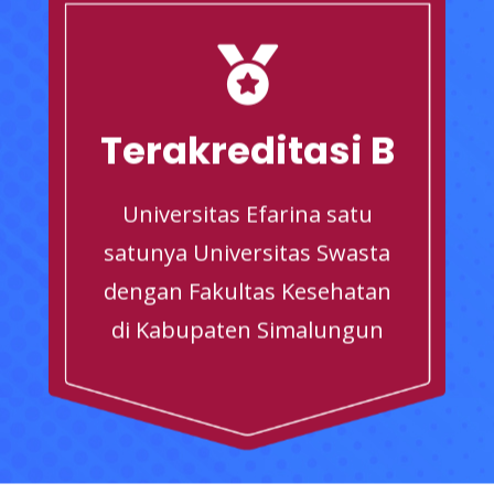
Terakreditasi B
Universitas Efarina satu
satunya Universitas Swasta
dengan Fakultas Kesehatan
di Kabupaten Simalungun